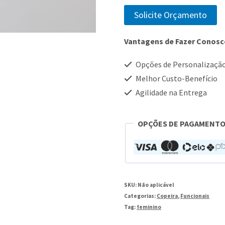
Solicite Orçamento
Vantagens de Fazer Conos
Opções de Personalizaçã
Melhor Custo-Benefício
Agilidade na Entrega
OPÇÕES DE PAGAMENT
SKU:
Não aplicável
Categorias:
Copeira
,
Funcionais
Tag:
feminino