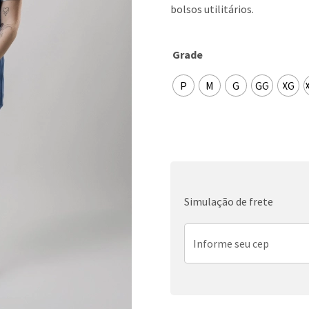
bolsos utilitários.
Grade
P
M
G
GG
XG
Simulação de frete