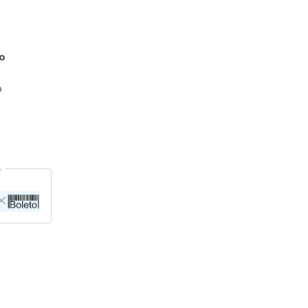
co
o
O