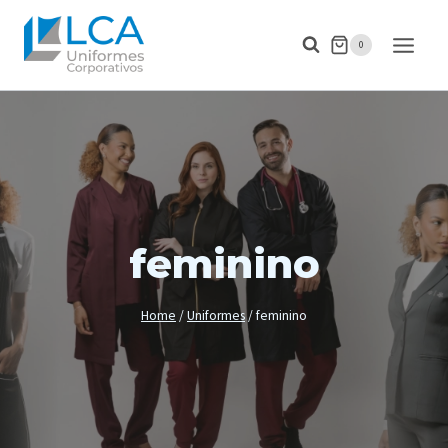
Pular
para
0
o
Conteúdo
feminino
Home
/
Uniformes
/
feminino