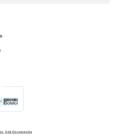
co
o
O
os
,
Sob Encomenda