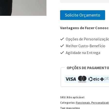
Solicite Orçamento
Vantagens de Fazer Conos
Opções de Personalizaçã
Melhor Custo-Benefício
Agilidade na Entrega
OPÇÕES DE PAGAMENT
SKU:
Não aplicável
Categorias:
Funcionais
,
Personalizad
Tag:
masculino