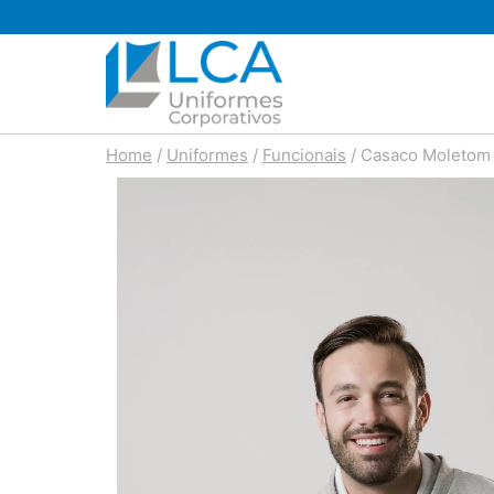
Pular
para
o
Conteúdo
Home
/
Uniformes
/
Funcionais
/
Casaco Moletom 