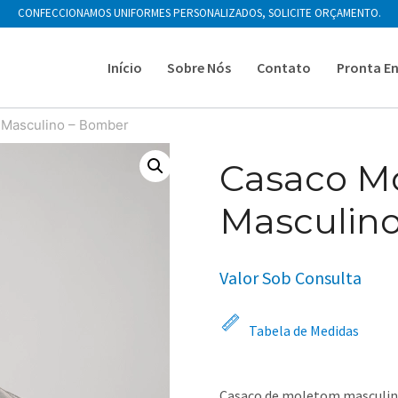
CONFECCIONAMOS UNIFORMES PERSONALIZADOS, SOLICITE ORÇAMENTO.
Início
Sobre Nós
Contato
Pronta E
Masculino – Bomber
Casaco M
Masculin
Valor Sob Consulta
Tabela de Medidas
Casaco de moletom masculino