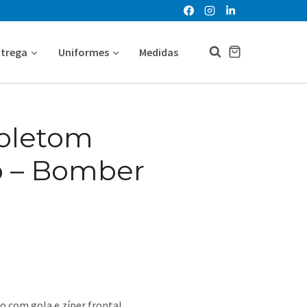
ntrega
Uniformes
Medidas
oletom
o – Bomber
 com gola e zíper frontal.