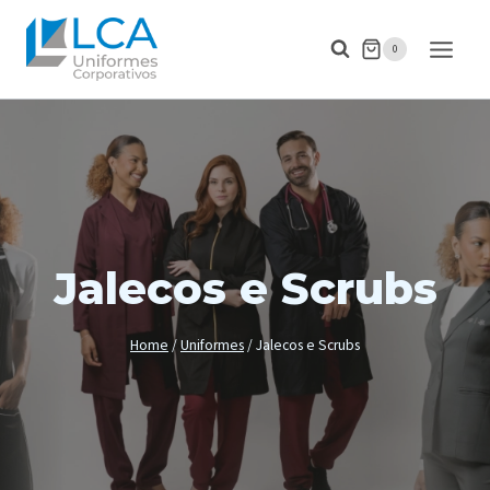
Pular
para
0
o
Conteúdo
Jalecos e Scrubs
Home
/
Uniformes
/
Jalecos e Scrubs