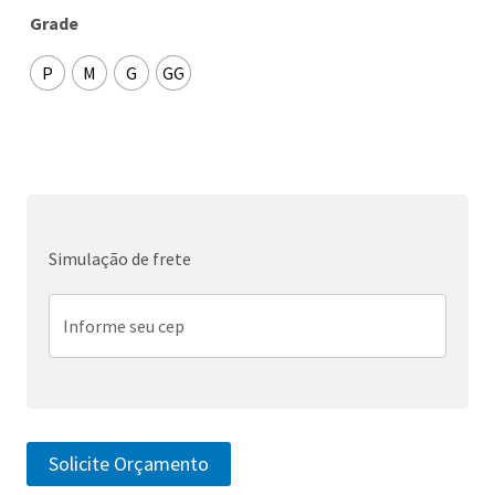
Grade
P
M
G
GG
Simulação de frete
Solicite Orçamento