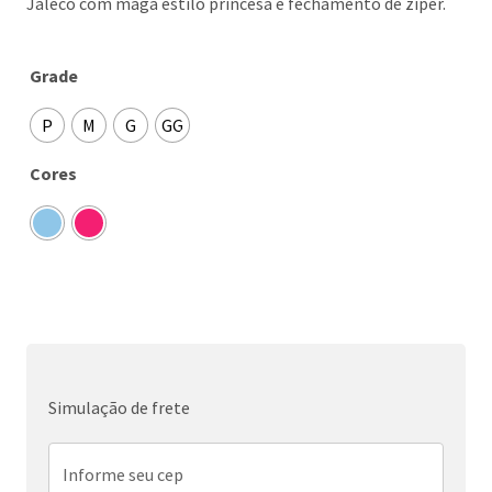
Jaleco com maga estilo princesa e fechamento de zíper.
Grade
P
M
G
GG
Cores
Simulação de frete