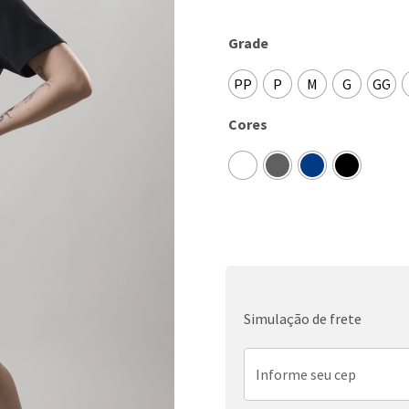
Grade
PP
P
M
G
GG
Cores
Simulação de frete