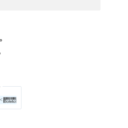
co
o
O