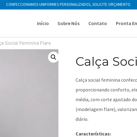
CONFECCIONAMOS UNIFORMES PERSONALIZADOS, SOLICITE ORÇAMENTO.
Início
Sobre Nós
Contato
Pronta E
ça Social Feminina Flare
Calça Soc
Calça social feminina confecc
proporcionando conforto, ele
média, com corte ajustado do 
(modelagem flare), valorizan
diário.
Características: