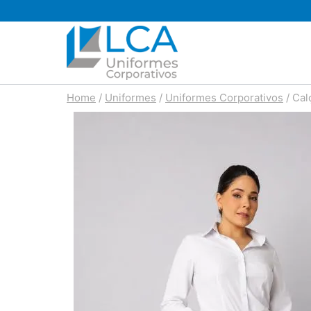
Pular
para
o
Conteúdo
Home
/
Uniformes
/
Uniformes Corporativos
/
Cal