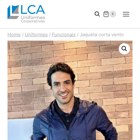
Pular
para
0
o
Home
/
Uniformes
/
Funcionais
/
Jaqueta corta vento
Conteúdo